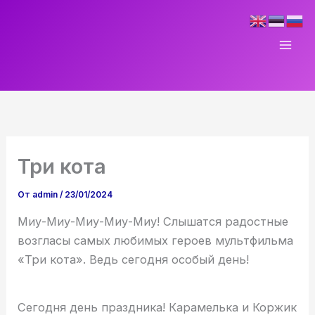
Перейти
к
содержимому
Три кота
От
admin
/
23/01/2024
Миу-Миу-Миу-Миу-Миу! Слышатся радостные
возгласы самых любимых героев мультфильма
«Три кота». Ведь сегодня особый день!
Сегодня день праздника! Карамелька и Коржик